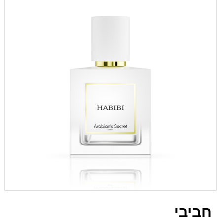
חביבי