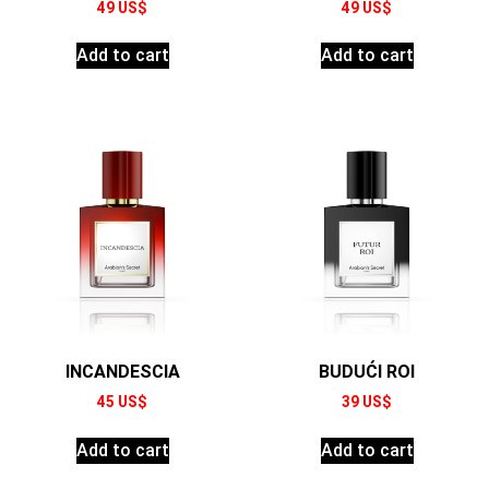
49
US$
49
US$
Add to cart
Add to cart
INCANDESCIA
BUDUĆI ROI
45
US$
39
US$
Add to cart
Add to cart