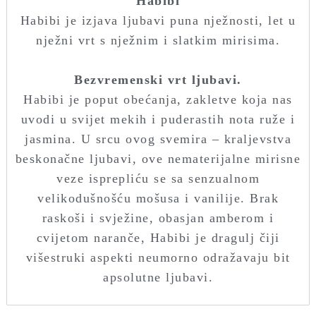
Habibi
Habibi je izjava ljubavi puna nježnosti, let u
nježni vrt s nježnim i slatkim mirisima.
Bezvremenski vrt ljubavi.
Habibi je poput obećanja, zakletve koja nas
uvodi u svijet mekih i puderastih nota ruže i
jasmina. U srcu ovog svemira – kraljevstva
beskonačne ljubavi, ove nematerijalne mirisne
veze isprepliću se sa senzualnom
velikodušnošću mošusa i vanilije. Brak
raskoši i svježine, obasjan amberom i
cvijetom naranče, Habibi je dragulj čiji
višestruki aspekti neumorno odražavaju bit
apsolutne ljubavi.