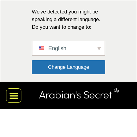
We've detected you might be
speaking a different language.
Do you want to change to:
English
 Change Language 
CRNA KOLEKCIJA
BIJELA ZBIRKA
CRVENA KOLEKCIJA
PLAVA KOLEKCIJA
MOJ RAČUN