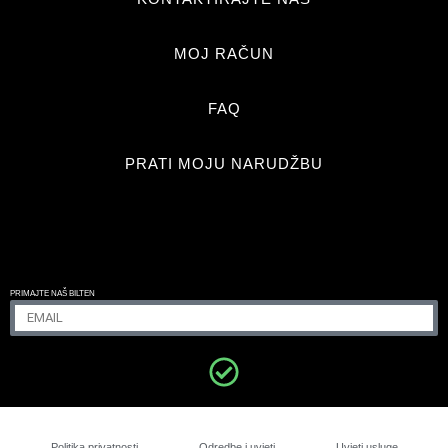
MOJ RAČUN
FAQ
PRATI MOJU NARUDŽBU
PRIMAJTE NAŠ BILTEN
DESEO INTENSO
Politika privatnosti
Odredbe i uvjeti
Uvjeti usluge