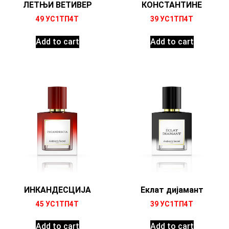
ЛЕТЊИ ВЕТИВЕР
КОНСТАНТИНЕ
49
УС1ТП4Т
39
УС1ТП4Т
Add to cart
Add to cart
ИНКАНДЕСЦИЈА
Еклат дијамант
45
УС1ТП4Т
39
УС1ТП4Т
Add to cart
Add to cart