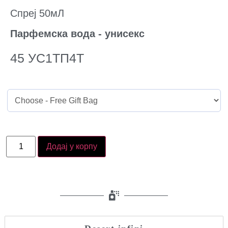
Спреј 50мЛ
Парфемска вода - унисекс
45
УС1ТП4Т
Додај у корпу