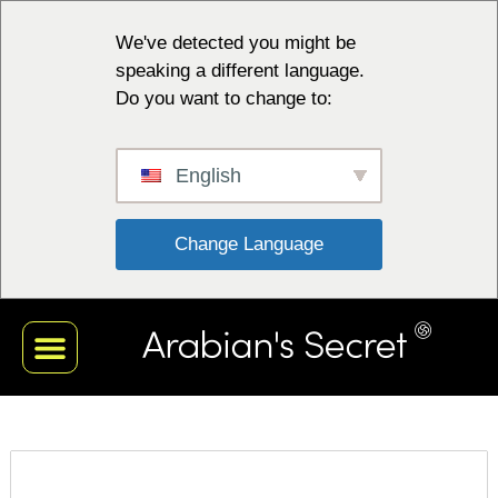
We've detected you might be
speaking a different language.
Do you want to change to:
English
 Change Language 
FANANGONANA MAINTY
FANANGONANA FOTSY
PIROS KOLLEKCIÓ
KÉK KOLLEKCIÓ
NY MOMBAMOMBA AHY