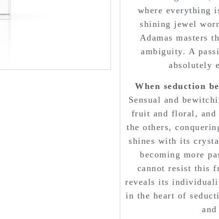
where everything i
shining jewel worn
Adamas masters the
ambiguity. A passi
absolutely 
When seduction b
Sensual and bewitchi
fruit and floral, and
the others, conquerin
shines with its crysta
becoming more pas
cannot resist this 
reveals its individual
in the heart of seduc
and