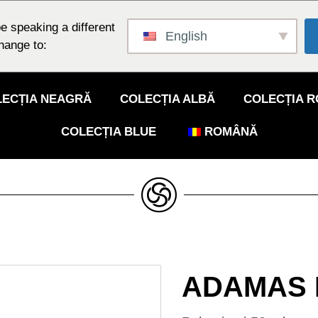
e speaking a different
English
hange to:
LECȚIA NEAGRĂ
COLECȚIA ALBĂ
COLECȚIA 
COLECȚIA BLUE
ROMÂNĂ
ADAMAS 