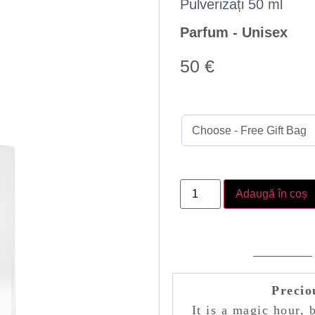
Pulverizați 50 ml
Parfum - Unisex
50
€
Adaugă în coș
Preci
It is a magic hour, 