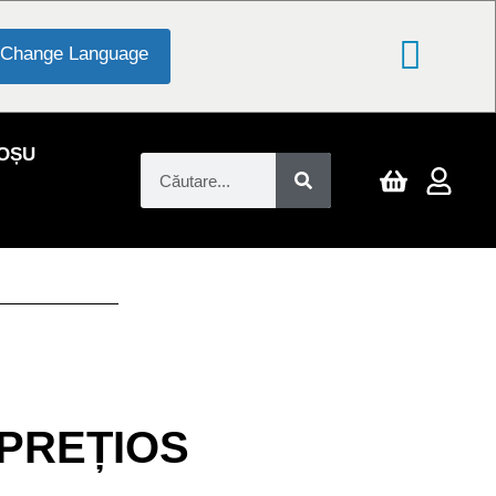
Change Language
ROȘU
PREȚIOS