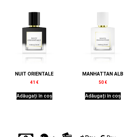
NUIT ORIENTALE
MANHATTAN ALB
41
€
50
€
Adăugați în coș
Adăugați în coș