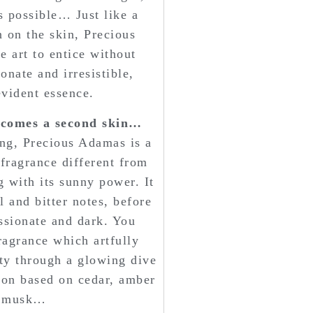
s possible… Just like a
 on the skin, Precious
 art to entice without
onate and irresistible,
evident essence.
ecomes a second skin…
ng, Precious Adamas is a
 fragrance different from
g with its sunny power. It
l and bitter notes, before
sionate and dark. You
fragrance which artfully
ity through a glowing dive
tion based on cedar, amber
 musk…