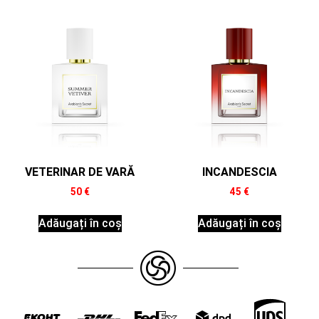
VETERINAR DE VARĂ
INCANDESCIA
50
€
45
€
Adăugați în coș
Adăugați în coș