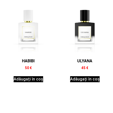
HABIBI
ULYANA
50
€
45
€
Adăugați în coș
Adăugați în coș