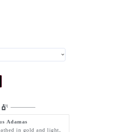
ous Adamas
bathed in gold and light,