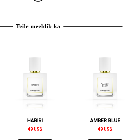
Teile meeldib ka
HABIBI
AMBER BLUE
49
US$
49
US$