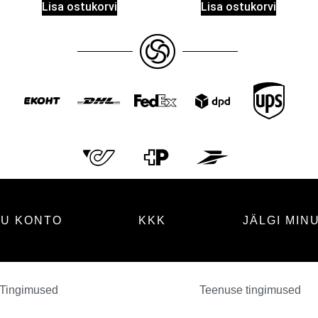
Lisa ostukorvi
Lisa ostukorvi
NU KONTO
KKK
JÄLGI MIN
ULYANA
45.50
€
+
LISA
Tingimused
Teenuse tingimused