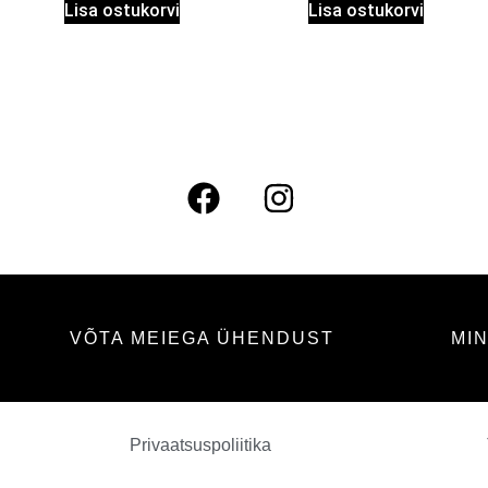
Lisa ostukorvi
Lisa ostukorvi
VÕTA MEIEGA ÜHENDUST
MI
DESEO INTENSO
41.50
€
+
LISA
Privaatsuspoliitika