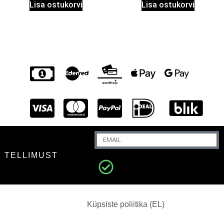
Lisa ostukorvi
Lisa ostukorvi
U TELLIMUST
INCANDESCIA
45.50
€
+
LISA
Küpsiste poliitika (EL)