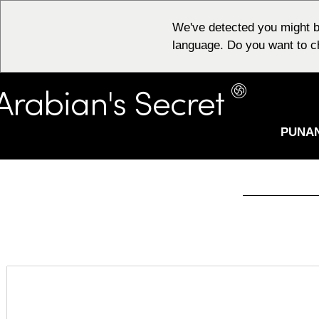
We've detected you might b
language. Do you want to c
PUNA