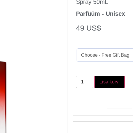
Spray 50mL
Parfüüm - Unisex
49
US$
Lisa korvi