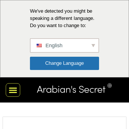
We've detected you might be
speaking a different language.
Do you want to change to:
English
 Change Language 
ČIERNA KOLEKCIA
BIELA KOLEKCIA
ČERVENÁ KOLEKCIA
MODRÁ KOLEKCIA
MOJE KONTO