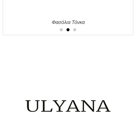
Φασόλια Τόνκα