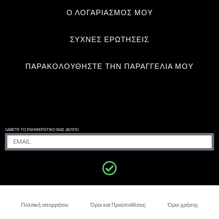
Ο ΛΟΓΑΡΙΑΣΜΟΣ ΜΟΥ
ΣΥΧΝΈΣ ΕΡΩΤΉΣΕΙΣ
ΠΑΡΑΚΟΛΟΥΘΉΣΤΕ ΤΗΝ ΠΑΡΑΓΓΕΛΊΑ ΜΟΥ
ΛΆΒΕΤΕ ΤΟ ΕΝΗΜΕΡΩΤΙΚΌ ΜΑΣ ΔΕΛΤΊΟ
ΕΠΑΦΉ ΜΕ ΤΗΝ
ΚΑΛΙΦΌΡΝΙΑ
Πολιτική απορρήτου
Όροι και Προϋποθέσεις
Όροι χρήσης
50.50
€