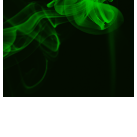
NUIT ORIENTALE
41.50
€
+
ADD
+