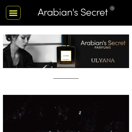
Je
decouvre